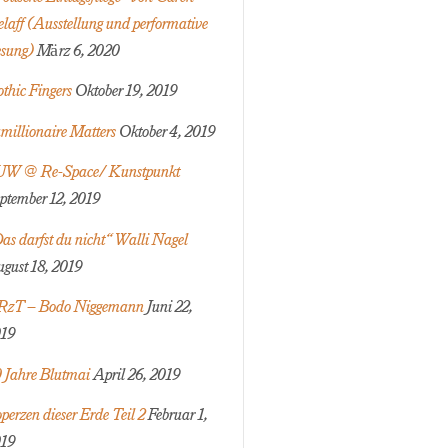
elaff (Ausstellung und performative
sung)
März 6, 2020
thic Fingers
Oktober 19, 2019
millionaire Matters
Oktober 4, 2019
W @ Re-Space/ Kunstpunkt
ptember 12, 2019
as darfst du nicht“ Walli Nagel
gust 18, 2019
zT – Bodo Niggemann
Juni 22,
19
 Jahre Blutmai
April 26, 2019
perzen dieser Erde Teil 2
Februar 1,
19