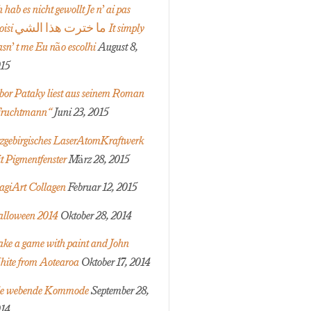
h hab es nicht gewollt Je n’ai pas
ما خترت ه It simply
sn’t me Eu não escolhi
August 8,
15
bor Pataky liest aus seinem Roman
ruchtmann“
Juni 23, 2015
zgebirgisches LaserAtomKraftwerk
t Pigmentfenster
März 28, 2015
agiArt Collagen
Februar 12, 2015
lloween 2014
Oktober 28, 2014
ke a game with paint and John
ite from Aotearoa
Oktober 17, 2014
e webende Kommode
September 28,
14