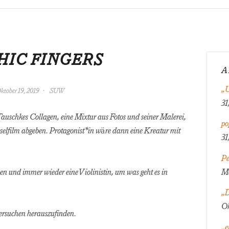
HIC FINGERS
A
„U
ktober 19, 2019
SUW
31
uschkes Collagen, eine Mixtur aus Fotos und seiner Malerei,
p
elfilm abgeben. Protagonist*in wäre dann eine Kreatur mit
31
Pe
en und immer wieder eine Violinistin, um was geht es in
Ma
„D
Ok
ersuchen herauszufinden.
„e