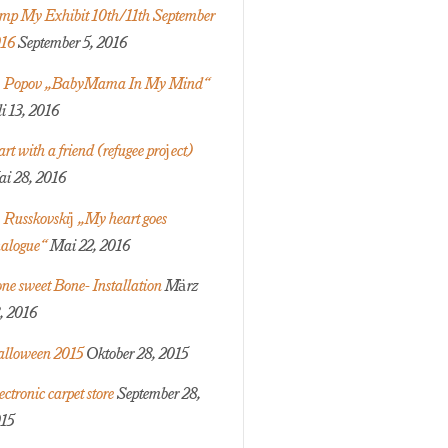
mp My Exhibit 10th/11th September
16
September 5, 2016
 Popov „BabyMama In My Mind“
li 13, 2016
art with a friend (refugee project)
i 28, 2016
 Russkovskij „My heart goes
alogue“
Mai 22, 2016
ne sweet Bone- Installation
März
, 2016
lloween 2015
Oktober 28, 2015
ectronic carpet store
September 28,
15