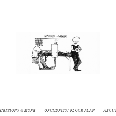
SPINNER UND WEBER
NEIGHBOURHOODGALLERY/CYBERCAFE
HIBITIONS & MORE
GRUNDRISS/ FLOOR PLAN
ABOUT