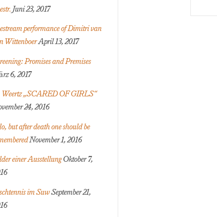
estr.
Juni 23, 2017
vestream performance of Dimitri van
n Wittenboer
April 13, 2017
reening: Promises and Premises
rz 6, 2017
 Weertz „SCARED OF GIRLS“
vember 24, 2016
lo, but after death one should be
membered
November 1, 2016
lder einer Ausstellung
Oktober 7,
16
schtennis im Suw
September 21,
16