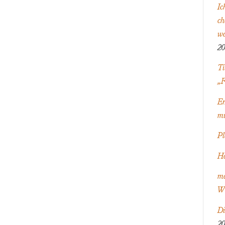
Ic
choisi ذا الشي
wa
20
Ti
„F
Er
mi
Pl
Ha
ma
Wh
Di
20