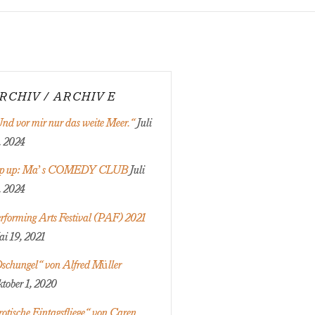
RCHIV/ ARCHIVE
nd vor mir nur das weite Meer.“
Juli
, 2024
op up: Ma’s COMEDY CLUB
Juli
, 2024
rforming Arts Festival (PAF) 2021
i 19, 2021
schungel“ von Alfred Müller
tober 1, 2020
rotische Eintagsfliege“ von Caren