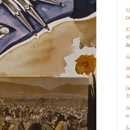
5 
Di
X.
We
Se
Au
10
Au
De
Ti
An
in
3,