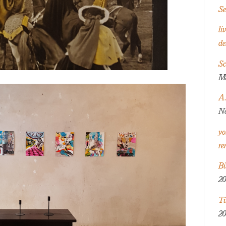
Se
li
de
Sc
Mä
A.
No
yo
re
Bi
20
Ti
20