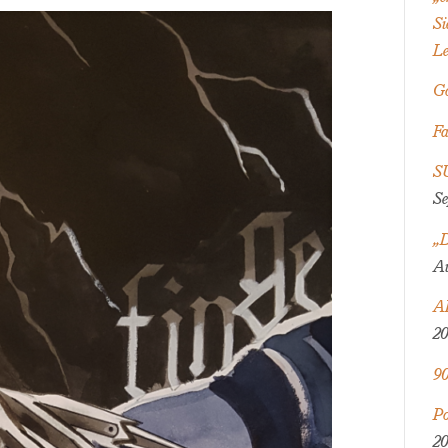
Si
Le
Go
Fa
SU
Se
„D
Au
AR
20
90
Po
20