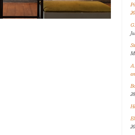
Pi
20
G.
Ju
St
Ma
A.
an
Bo
28
Ha
El
20