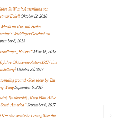
Jahre SuW mit Ausstellung von
etmar Eckell
Oktober 12, 2018
 Musik im Kiez mit Heiko
rning’s Weddinger Geschichten
ptember 8, 2018
sstellung: „Hotspot“
März 16, 2018
0 Jahre Oktoberrevolution 1917 (eine
sstellung)
Oktober 25, 2017
scending ground -Solo show by Tzu
ng Wang
September 6, 2017
drej Russkovskij „Keep Film Alive
 South America“
September 6, 2017
„erotisc
2 Km eine szenische Lesung über die